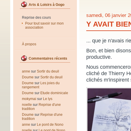
Arts & Loisirs à Gogo
samedi, 06 janvier 
Reprise des cours
Y AVAIT BI
Pour tout savoir sur mon
association
... que je n'avais r
À propos
Bon, et bien dison
productive.
Commentaires récents
Nous commencerons 
anne
sur
Sortir du deuil
cliché de Thierry H
Doume
sur
Sortir du deuil
clichés m'inspirent 
Doume
sur
Les joies du
rangement
Doume
sur
Etude dominicale
mokymai
sur
Le lys
noelle
sur
Reprise d'une
tradition
Doume
sur
Reprise d'une
tradition
anne
sur
Le pont de Nono
noelle
sur
Le pont de Nono