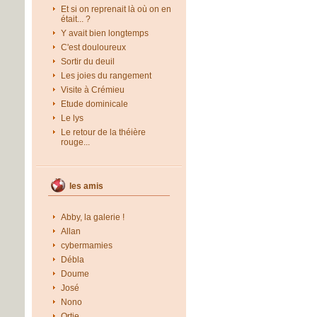
Et si on reprenait là où on en
était... ?
Y avait bien longtemps
C'est douloureux
Sortir du deuil
Les joies du rangement
Visite à Crémieu
Etude dominicale
Le lys
Le retour de la théière
rouge...
les amis
Abby, la galerie !
Allan
cybermamies
Débla
Doume
José
Nono
Ortie