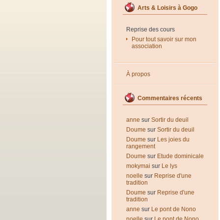
Arts & Loisirs à Gogo
Reprise des cours
Pour tout savoir sur mon
association
À propos
Commentaires récents
anne
sur
Sortir du deuil
Doume
sur
Sortir du deuil
Doume
sur
Les joies du
rangement
Doume
sur
Etude dominicale
mokymai
sur
Le lys
noelle
sur
Reprise d'une
tradition
Doume
sur
Reprise d'une
tradition
anne
sur
Le pont de Nono
noelle
sur
Le pont de Nono