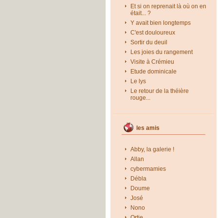
Et si on reprenait là où on en
était... ?
Y avait bien longtemps
C'est douloureux
Sortir du deuil
Les joies du rangement
Visite à Crémieu
Etude dominicale
Le lys
Le retour de la théière
rouge...
les amis
Abby, la galerie !
Allan
cybermamies
Débla
Doume
José
Nono
Ortie