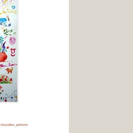
,
chuzelles
,
peinture