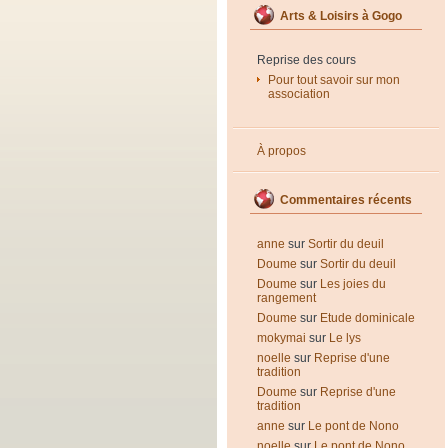
Arts & Loisirs à Gogo
Reprise des cours
Pour tout savoir sur mon
association
À propos
Commentaires récents
anne
sur
Sortir du deuil
Doume
sur
Sortir du deuil
Doume
sur
Les joies du
rangement
Doume
sur
Etude dominicale
mokymai
sur
Le lys
noelle
sur
Reprise d'une
tradition
Doume
sur
Reprise d'une
tradition
anne
sur
Le pont de Nono
noelle
sur
Le pont de Nono