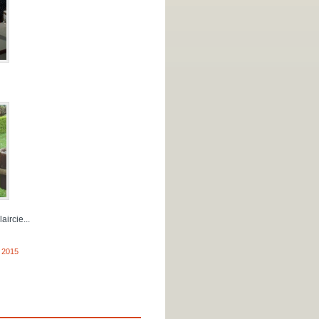
aircie...
,
2015