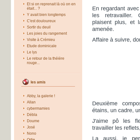
Et si on reprenait là où on en
En regardant avec 
était... ?
les retravailler
Y avait bien longtemps
C'est douloureux
plaisent plus, et 
Sortir du deuil
amenée.
Les joies du rangement
Affaire à suivre, d
Visite à Crémieu
Etude dominicale
Le lys
Le retour de la théière
rouge...
les amis
Abby, la galerie !
Allan
Deuxième compo
cybermamies
étains, un cadre, u
Débla
J'aime pô les fl
Doume
travailler les reflet
José
Nono
La aussi, je pen
Ortie