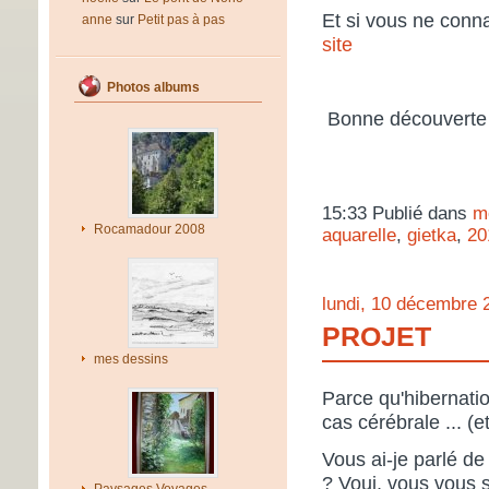
Et si vous ne conna
anne
sur
Petit pas à pas
site
Photos albums
Bonne découverte e
15:33 Publié dans
m
Rocamadour 2008
aquarelle
,
gietka
,
20
lundi, 10 décembre 
PROJET
mes dessins
Parce qu'hibernation
cas cérébrale ... (
Vous ai-je parlé d
? Voui, vous vous s