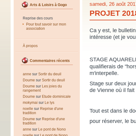
samedi, 26 août 201
Arts & Loisirs à Gogo
PROJET 201
Reprise des cours
Pour tout savoir sur mon
association
Ca y est, le bulleti
intéresse (et je v
À propos
STAGE AQUAREL
Commentaires récents
qualifierais de "ho
m'interpelle.
anne
sur
Sortir du deuil
Doume
sur
Sortir du deuil
Stage sur deux jour
Doume
sur
Les joies du
de Vienne où il fait
rangement
Doume
sur
Etude dominicale
mokymai
sur
Le lys
noelle
sur
Reprise d'une
Tout est dans le d
tradition
Doume
sur
Reprise d'une
pour réserver, le bu
tradition
anne
sur
Le pont de Nono
noelle
sur
Le pont de Nono