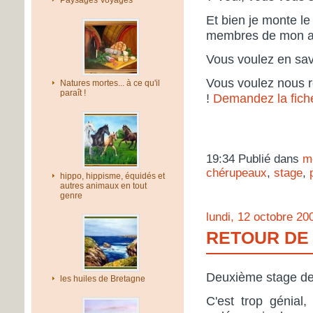
Paysages Voyages
Et bien je monte le 
membres de mon ass
Vous voulez en savo
Vous voulez nous re
Natures mortes... à ce qu'il
paraît !
!
Demandez la fiche
19:34 Publié dans
m
chérupeaux
,
stage
,
hippo, hippisme, équidés et
autres animaux en tout
genre
lundi, 12 octobre 20
RETOUR DE
Deuxième stage de l
les huiles de Bretagne
C'est trop génial,