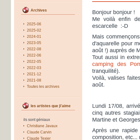
Archives
Bonjour bonjour !
Me voilà enfin d
2025-06
escarcelle :-D
2025-02
Mais commençons p
2024-01
d'aquarelle pour me
2023-05
2022-08
août !) auprès de 
2022-06
Tout aussi in ext
2022-05
camping des Pom
2022-03
tranquilité).
2021-12
Voilà, valises fa
2021-08
août.
Toutes les archives
Lundi 17/08, arriv
les artistes que j\'aime
cinq autres stagia
Martine et Georges
ils sont géniaux
Christiane Javaux
Après une rapide 
Claude Carvin
composition, etc...
Claude Texier